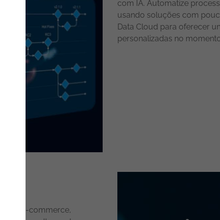
com IA. Automatize process
usando soluções com pouco 
Data Cloud para oferecer um
personalizadas no momento
 IA em e-commerce,