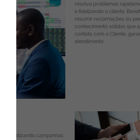
resolva problemas rapidame
e fidelizando o cliente. Ben
resumir reclamações ou pedi
conhecimento sólidas que a
contato com o Cliente, gara
atendimento.
s, automatizando campanhas