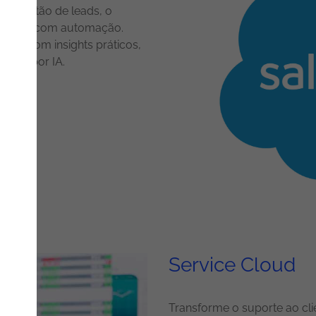
e a gestão de leads, o
pipeline com automação.
nais com insights práticos,
nadas por IA.
Service Cloud
Transforme o suporte ao clie