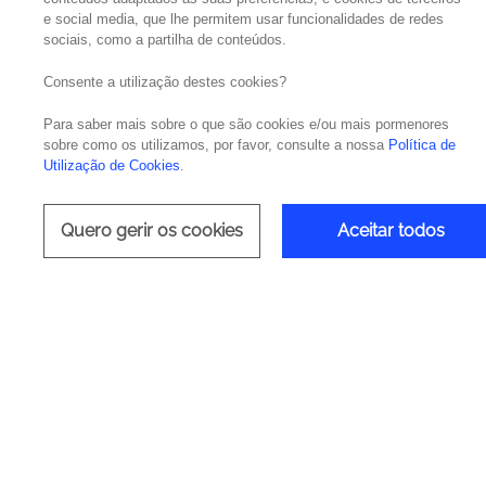
e social media, que lhe permitem usar funcionalidades de redes
sociais, como a partilha de conteúdos.
Consente a utilização destes cookies?
Para saber mais sobre o que são cookies e/ou mais pormenores
Fortaleça o relacio
sobre como os utilizamos, por favor, consulte a nossa
Política de
Utilização de Cookies
.
Quero gerir os cookies
Aceitar todos
É uma solução de gestão de relac
que oferece a tod