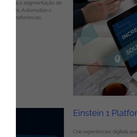
. Potencie a segmentação de
erenciada. Automatize o
suas preferências.
Einstein 1 Platf
Crie experiências digitais 