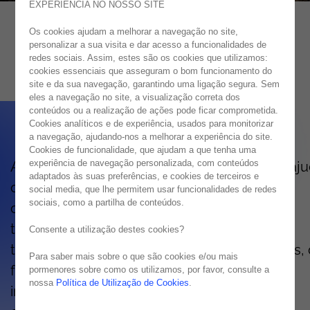
EXPERIÊNCIA NO NOSSO SITE
Os cookies ajudam a melhorar a navegação no site,
Cloudera
personalizar a sua visita e dar acesso a funcionalidades de
redes sociais. Assim, estes são os cookies que utilizamos:
cookies essenciais que asseguram o bom funcionamento do
site e da sua navegação, garantindo uma ligação segura. Sem
eles a navegação no site, a visualização correta dos
conteúdos ou a realização de ações pode ficar comprometida.
Cookies analíticos e de experiência, usados para monitorizar
a navegação, ajudando-nos a melhorar a experiência do site.
Cookies de funcionalidade, que ajudam a que tenha uma
experiência de navegação personalizada, com conteúdos
A plataforma de gestão de dados Cloudera aju
adaptados às suas preferências, e cookies de terceiros e
o a processar e analisar dados para que se
social media, que lhe permitem usar funcionalidades de redes
sociais, como a partilha de conteúdos.
concentre na tomada de decisão. Esta
tecnologia, encontra padrões e explora
Consente a utilização destes cookies?
tendências através de várias fontes de dados,
Para saber mais sobre o que são cookies e/ou mais
forma a criar e desenvolver análises de
pormenores sobre como os utilizamos, por favor, consulte a
nossa
Política de Utilização de Cookies
.
informações críticas para cada operação da