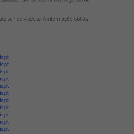
té sair do website. A informação obtida
s.pt
s.pt
s.pt
s.pt
s.pt
s.pt
s.pt
s.pt
s.pt
s.pt
s.pt