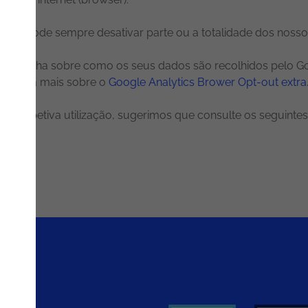
izador pode sempre desativar parte ou a totalidade dos noss
ior escolha sobre como os seus dados são recolhidos pelo G
. Saiba mais sobre o
Google Analytics Brower Opt-out extra
 a respetiva utilização, sugerimos que consulte os seguinte
rios