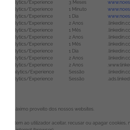
Analytics/Experience
3 Meses
www.noesi
Analytics/Experience
1 Minuto
www.noesi
Analytics/Experience
1 Dia
www.noesi
Analytics/Experience
2 Anos
.linkedin.
Analytics/Experience
1 Mês
.linkedin.
Analytics/Experience
2 Anos
.linkedin.
Analytics/Experience
1 Mês
.linkedin.
Analytics/Experience
1 Dia
.linkedin.
Analytics/Experience
2 Anos
.linkedin.
Analytics/Experience
2 Anos
.www.link
l Analytics/Experience
Sessão
.linkedin.
Analytics/Experience
Sessão
.ads.linke
rar o máximo proveito dos nossos websites.
) permitem ao utilizador aceitar, recusar ou apagar cookie
or de internet (browser).