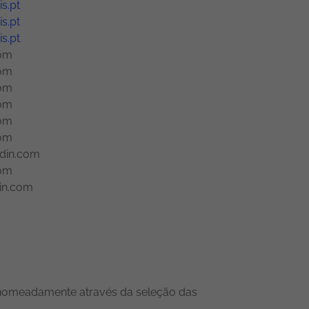
s.pt
s.pt
s.pt
com
com
com
com
com
com
edin.com
com
din.com
s, nomeadamente através da seleção das