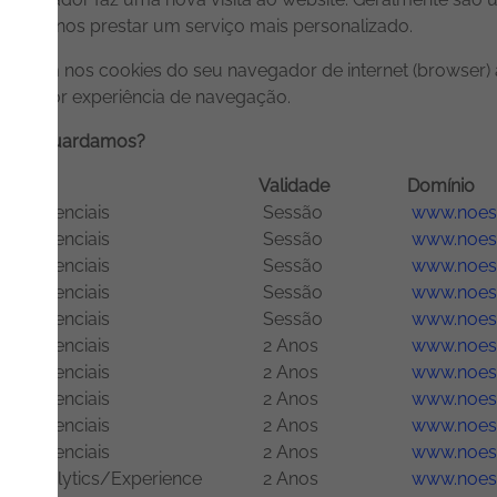
mitindo-nos prestar um serviço mais personalizado.
necem nos cookies do seu navegador de internet (browser) a
ma melhor experiência de navegação.
po os guardamos?
Tipo
Validade
Domínio
Essenciais
Sessão
www.noesi
Essenciais
Sessão
www.noesi
Essenciais
Sessão
www.noesi
Essenciais
Sessão
www.noesi
Essenciais
Sessão
www.noesi
Essenciais
2 Anos
www.noesi
Essenciais
2 Anos
www.noesi
Essenciais
2 Anos
www.noesi
Essenciais
2 Anos
www.noesi
Essenciais
2 Anos
www.noesi
Analytics/Experience
2 Anos
www.noesi