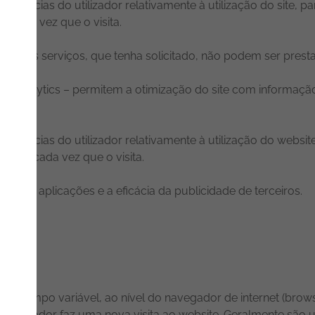
ferências do utilizador relativamente à utilização do site, pa
te cada vez que o visita.
ies, os serviços, que tenha solicitado, não podem ser prest
re Analytics – permitem a otimização do site com informação 
ador.
ferências do utilizador relativamente à utilização do websit
ebsite cada vez que o visita.
o de aplicações e a eficácia da publicidade de terceiros.
or tempo variável, ao nível do navegador de internet (brows
 o utilizador faz uma nova visita ao website. Geralmente são 