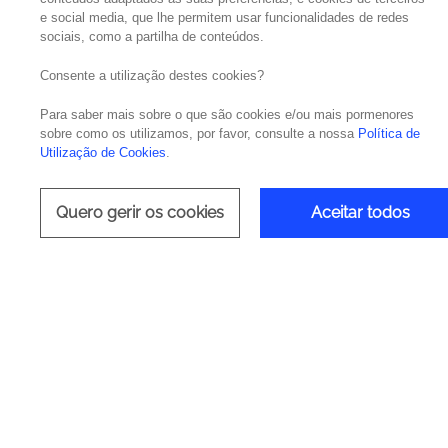
e social media, que lhe permitem usar funcionalidades de redes
sociais, como a partilha de conteúdos.
Consente a utilização destes cookies?
Para saber mais sobre o que são cookies e/ou mais pormenores
sobre como os utilizamos, por favor, consulte a nossa
Política de
Utilização de Cookies
.
Quero gerir os cookies
Aceitar todos
Que tipo de cookies utilizamos
Os nossos cookies têm diferentes funções:
Tipo de cookie
Finalidade
Permitem a na
utilização da
São utilizados
do website (Go
Cookies essenciais