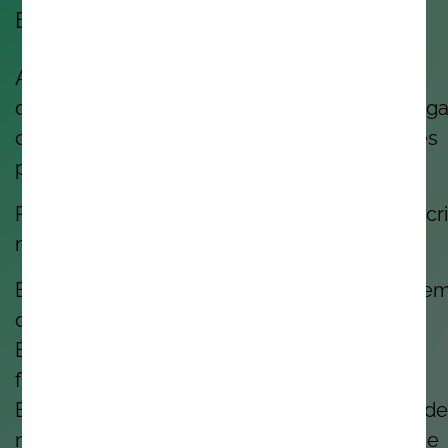
Eis no que acreditamos:
A boa tecnologia nasce de boas pessoas a
desenvolver trabalho com propósito, num luga
onde se sentem valorizadas, apoiadas e livres
para serem quem são.
Porque quando as pessoas se sentem bem, cr
melhor.
É por isso que investimos na tua aprendizage
crescimento.
É por isso que valorizamos o equilíbrio, a
flexibilidade e o bem-estar.
É por isso que promovemos a sustentabilidade
nos preocupamos com as comunidades onde