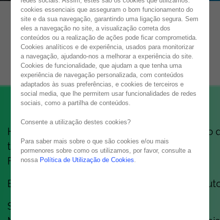
redes sociais. Assim, estes são os cookies que utilizamos:
cookies essenciais que asseguram o bom funcionamento do
site e da sua navegação, garantindo uma ligação segura. Sem
eles a navegação no site, a visualização correta dos
NOESIS MANIFESTO
conteúdos ou a realização de ações pode ficar comprometida.
Cookies analíticos e de experiência, usados para monitorizar
TOGETHER WE GROW
a navegação, ajudando-nos a melhorar a experiência do site.
Cookies de funcionalidade, que ajudam a que tenha uma
experiência de navegação personalizada, com conteúdos
adaptados às suas preferências, e cookies de terceiros e
social media, que lhe permitem usar funcionalidades de redes
sociais, como a partilha de conteúdos.
Consente a utilização destes cookies?
Há mais de 30 anos que construímos mais do 
Para saber mais sobre o que são cookies e/ou mais
tecnologia. Construímos equipas. Carreiras.
pormenores sobre como os utilizamos, por favor, consulte a
Futuro.
nossa
Política de Utilização de Cookies
.
E, honestamente? Temos adorado cada minuto
Somos uma empresa de IT, sim.