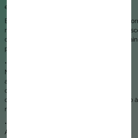
estamos presentes.
E sim, incentivamos-te a sonhar até que se to
realidade. Porque as melhores inovações nas
de quem tem a coragem de imaginar o que ai
pode ser.
• • •
Não somos perfeitos. Estamos sempre a
aprender. Mas todos os dias temos o
compromisso de fazer melhor, pelos nossos
clientes, pelos nossos colegas e pelo mundo à
nossa volta.
• • •
A Noesis é o lugar certo para ti?