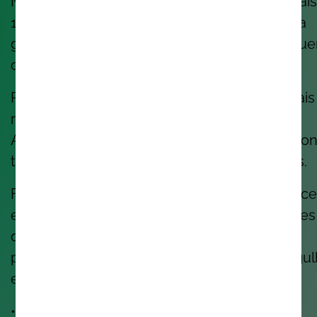
Mas somos também uma comunidade de mais
1.300 pessoas, em 8 países, que se preocupa
genuinamente com aquilo que cria, e com qu
cria.
Pessoas que trabalham com a tecnologia mais
recente, de IA, Cloud & Security a DevOps,
Application Development e Enterprise Solution
transformando negócios e melhorando vidas.
Fomos reconhecidos como #1 Best Workplace
em Portugal. Ficamos muito felizes. Mas sabes
que ainda é melhor? Saber que as nossas
pessoas dizem, com convicção, que têm orgu
em trabalhar aqui.
• • •