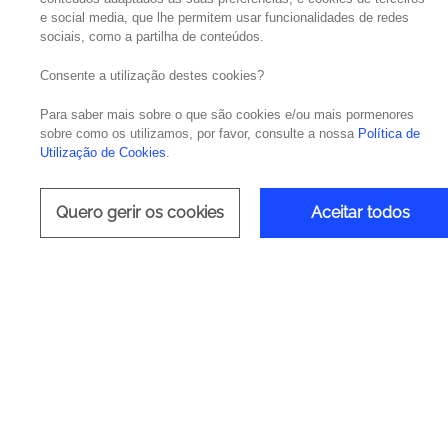
e social media, que lhe permitem usar funcionalidades de redes
sociais, como a partilha de conteúdos.
AI Powere
Consente a utilização destes cookies?
Para saber mais sobre o que são cookies e/ou mais pormenores
sobre como os utilizamos, por favor, consulte a nossa
Política de
Utilização de Cookies
.
Quero gerir os cookies
Aceitar todos
Desenvolva Apps 10x M
Como parceiro OutSystems de ref
OutSystems AI Development Pla
assistida por IA via Mentor AI