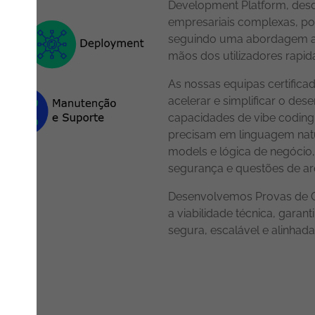
Development Platform, desd
empresariais complexas, por
seguindo uma abordagem agi
mãos dos utilizadores rapi
As nossas equipas certificad
acelerar e simplificar o de
capacidades de vibe coding
precisam em linguagem natu
models e lógica de negócio
segurança e questões de arq
Desenvolvemos Provas de Con
a viabilidade técnica, gara
segura, escalável e alinhad