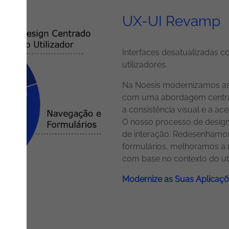
UX-UI Revamp
Interfaces desatualizadas 
utilizadores.
Na Noesis modernizamos as
com uma abordagem centrada
a consistência visual e a ac
O nosso processo de design 
de interação. Redesenhamo
formulários, melhoramos a 
com base no contexto do uti
Modernize as Suas Aplicaç