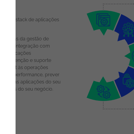
 a sua stack de aplicações
 críticas da gestão de
izadas, integração com
 de aplicações
, manutenção e suporte
ployment às operações
orizar a performance, prever
 todas as aplicações do seu
ssidades do seu negócio.