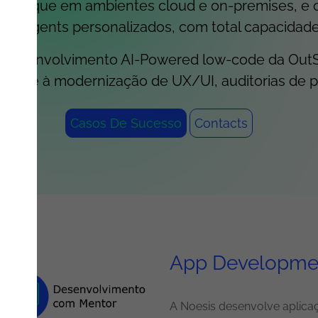
m clique em ambientes cloud e on-premises, e o
 AI agents personalizados, com total capacidade
do desenvolvimento AI-Powered low-code da Out
es até à modernização de UX/UI, auditorias de p
Casos De Sucesso
Contacts
App Developme
A Noesis desenvolve aplica