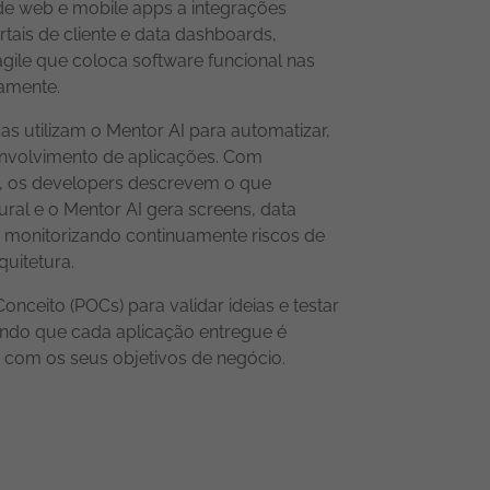
e web e mobile apps a integrações
tais de cliente e data dashboards,
le que coloca software funcional nas
damente.
as utilizam o Mentor AI para automatizar,
senvolvimento de aplicações. Com
, os developers descrevem o que
ral e o Mentor AI gera screens, data
, monitorizando continuamente riscos de
uitetura.
ceito (POCs) para validar ideias e testar
ntindo que cada aplicação entregue é
a com os seus objetivos de negócio.