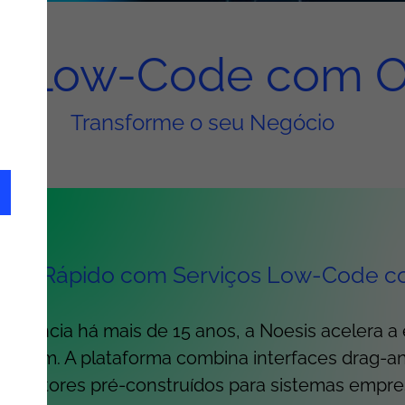
d Low-Code com 
Transforme o seu Negócio
ais Rápido com Serviços Low-Code com I
erência há mais de 15 anos, a Noesis acelera a 
tform. A plataforma combina interfaces drag-
, conectores pré-construídos para sistemas empre