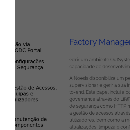
Factory Manag
Gerir um ambiente OutSyst
capacidade de desenvolvim
A Noesis disponibiliza um p
supervisionar e gerir a sua
to-end. Este papel inclui a
governance através do LifeT
de segurança como HTTP hea
a gestão de acessos atravé
utilizadores, bem como a 
atualizações, limpeza e con