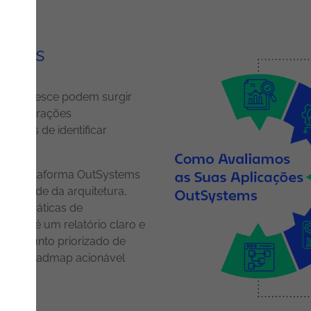
hecks
stems cresce podem surgir
 configurações
ifíceis de identificar
à sua plataforma OutSystems
qualidade da arquitetura,
nce, práticas de
ltado é um relatório claro e
m conjunto priorizado de
a um roadmap acionável