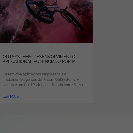
OUTSYSTEMS: DESENVOLVIMENTO
APLICACIONAL POTENCIADO POR IA
Desenvolva aplicações empresariais e
implemente agentes de IA com OutSystems. A
Noesis é um Gold Partner certificado com 18 anos
de experiência.
LER MAIS