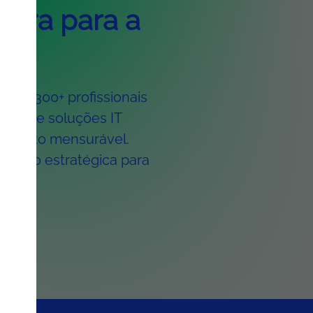
eira para a
 e 1.300+ profissionais
oferece soluções IT
cimento mensurável.
visão estratégica para
.
ers