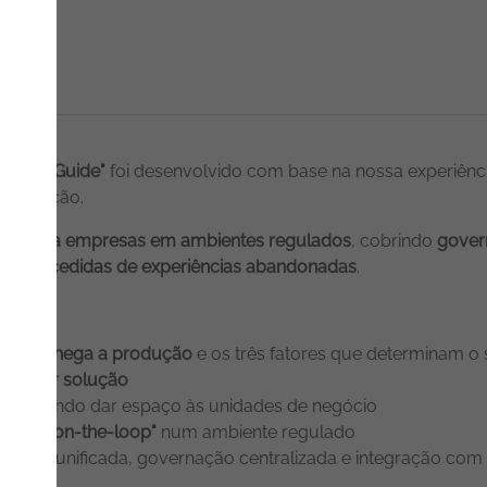
tation Guide"
foi desenvolvido com base na nossa experiênc
 uma opção.
ção para empresas em ambientes regulados
, cobrindo
gover
em-sucedidas de experiências abandonadas
.
AI não chega a produção
e os três fatores que determinam o
qualquer solução
e
e quando dar espaço às unidades de negócio
human-on-the-loop"
num ambiente regulado
stração unificada, governação centralizada e integração com