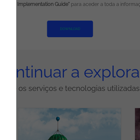
eaders: Implementation Guide"
para aceder a toda a informa
DOWNLOAD
Continuar a explora
obre os serviços e tecnologias utilizada