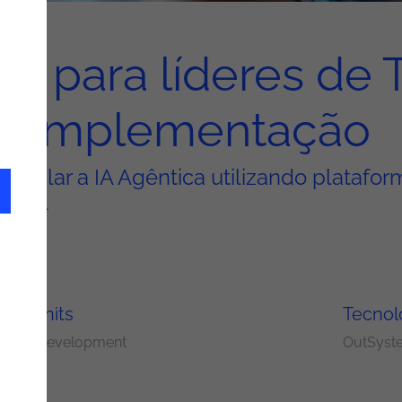
ca para líderes de T
implementação
escalar a IA Agêntica utilizando plataf
arial
ery Units
Tecnol
cation Development
OutSyst