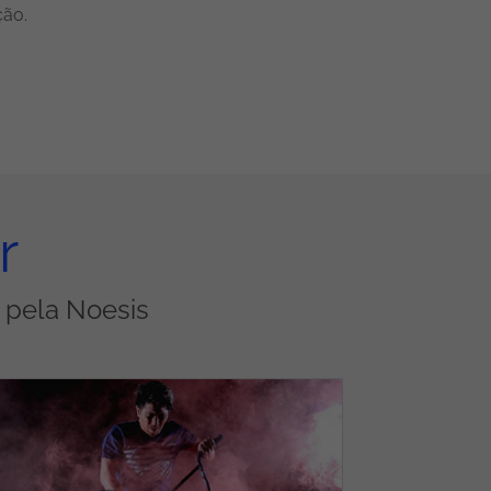
ção.
r
s pela Noesis