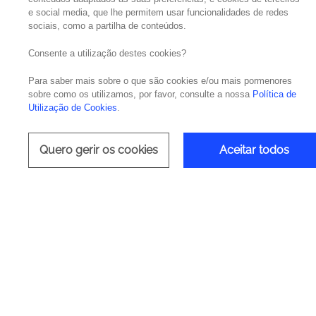
e social media, que lhe permitem usar funcionalidades de redes
sociais, como a partilha de conteúdos.
IA Agênti
Consente a utilização destes cookies?
Para saber mais sobre o que são cookies e/ou mais pormenores
sobre como os utilizamos, por favor, consulte a nossa
Política de
Utilização de Cookies
.
Como os líderes de IT podem 
Quero gerir os cookies
Aceitar todos
integrada e integração empres
Deliv
Appli