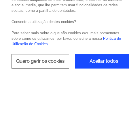
e social media, que lhe permitem usar funcionalidades de redes
sociais, como a partilha de conteúdos.
Consente a utilização destes cookies?
Para saber mais sobre o que são cookies e/ou mais pormenores
Distinguida no Gartner Magi
sobre como os utilizamos, por favor, consulte a nossa
Política de
Utilização de Cookies
.
Quero gerir os cookies
Aceitar todos
Refo
A Delinea simplifica e reforça 
ambientes cloud, on-premises e híb
ameaças relacionadas com a ident