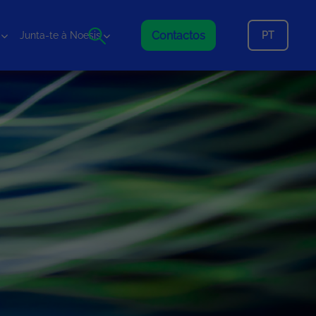
Contactos
PT
Junta-te à Noesis