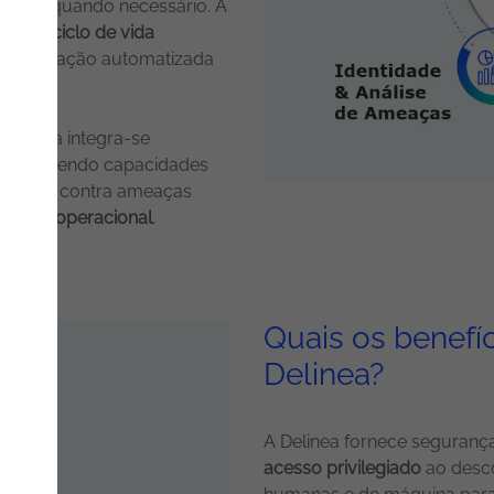
sário, quando necessário. A
ão do ciclo de vida
da aplicação automatizada
da.
Delinea integra-se
, fornecendo capacidades
rotegem contra ameaças
ciência operacional
.
Quais os benefí
Delinea?
A Delinea fornece seguranç
acesso privilegiado
ao desco