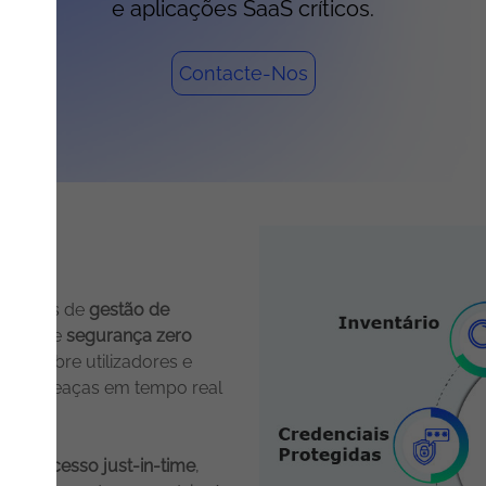
e aplicações SaaS críticos.
Contacte-Nos
a?
através de
gestão de
etura de
segurança zero
leta sobre utilizadores e
se de ameaças em tempo real
lo de acesso just-in-time
,