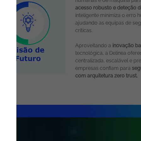
humanas e de máquina par
acesso robusto e deteção d
inteligente minimiza o erro
ajudando as equipas de seg
críticas.
Aproveitando a
inovação b
tecnológica, a Delinea ofer
centralizada, escalável e pr
empresas confiam para
seg
com arquitetura zero trust.