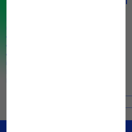
Serviço de Data Analytics & AI
Desenhamos cada solução à
medida, adaptando-a aos
desafios e objetivos de cada
cliente. Desde a definição da
estratégia de dados até à
implementação de soluções de
BI, Inteligência Artificial, Process
Mining e Advanced Analytics.
Contactos
Saber mais