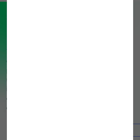
Serviço de Application
Development
Temos as ferramentas e
conhecimentos certos para
potenciar o seu negócio e gerar
um maior retorno do seu
investimento, desde digital
experience, CRM, assinaturas
digitais, chatbots e muito mais.
Contactos
Saber mais