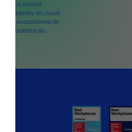
judar os nossos
s capacidades da cloud,
o seu ecossistema de
s de colaboração.
rios