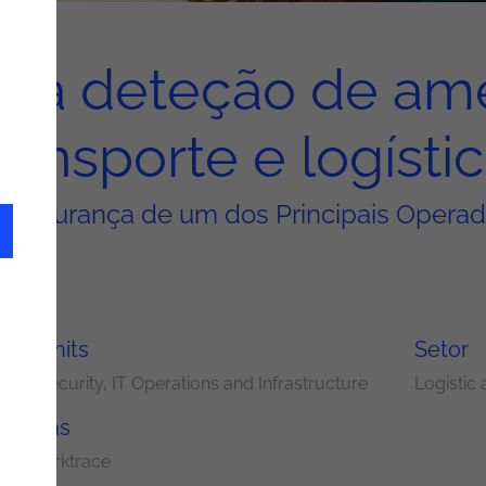
ar a deteção de am
ransporte e logísti
ersegurança de um dos Principais Operad
ery Units
Setor
 and Security
IT Operations and Infrastructure
Logistic 
ologias
ext
Darktrace