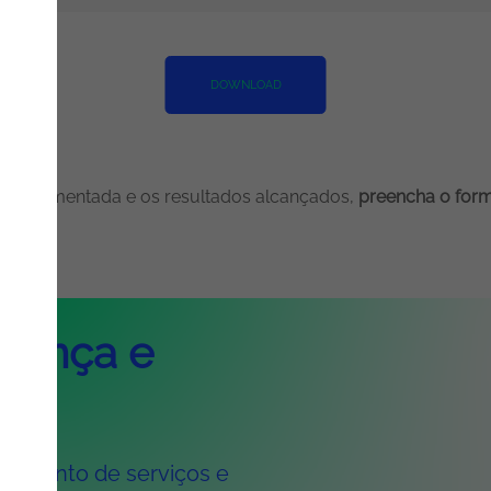
DOWNLOAD
o implementada e os resultados alcançados,
preencha o form
rança e
conjunto de serviços e