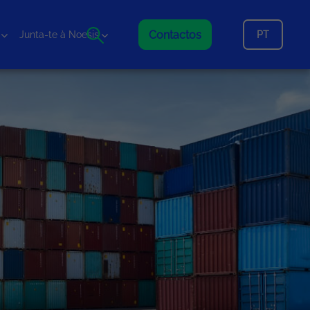
Contactos
PT
Junta-te à Noesis