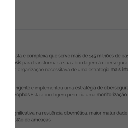
utura vasta e complexa que serve mais de 145 milhões de pa
eu à
Noesis
para transformar a sua abordagem à cibersegur
 e IoT, a organização necessitava de uma estratégia
mais int
nça abrangente
e implementou uma
estratégia de ciberseg
ight
e
Sophos
.Esta abordagem permitiu uma
monitorização 
identes
.
oria significativa na resiliência cibernética
,
maior maturidade 
es de gestão de ameaças
.