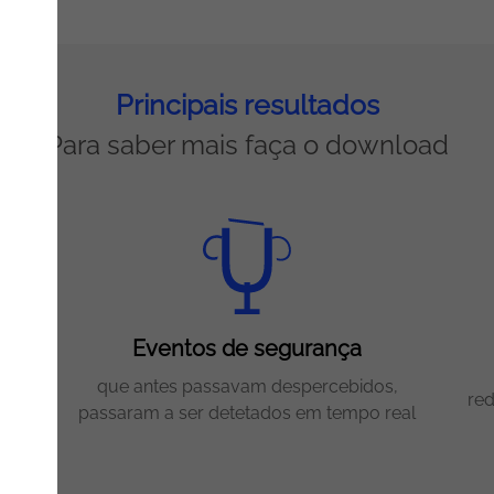
Principais resultados
Para saber mais faça o download
m
Eventos de segurança
que antes passavam despercebidos,
red
s
passaram a ser detetados em tempo real