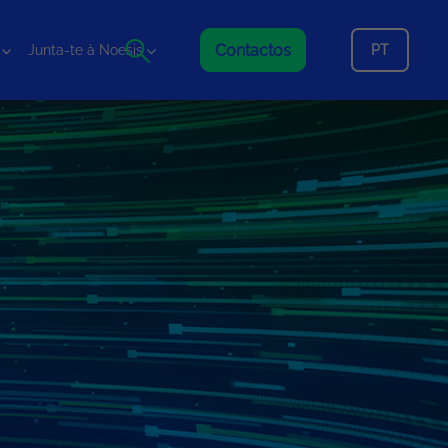
Contactos
PT
Junta-te à Noesis