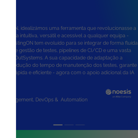
testingON, idealizámos uma ferramenta que revolucionasse a
ando-a intuitiva, versátil e acessível a qualquer equipa -
6, a testingON tem evoluído para se integrar de forma fluída
ormas de gestão de testes, pipelines de CI/CD e uma vasta
cluindo OutSystems.
A sua capacidade de adaptação a
iada à redução do tempo de manutenção dos testes, garante
ais rápida e eficiente - agora com o apoio adicional da IA
lity Management, DevOps & Automation