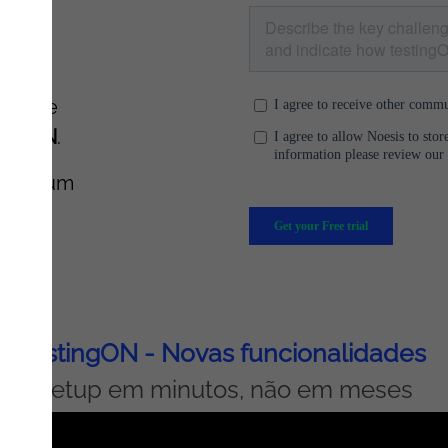
s,
nua
rtura e
tingON
.
sso
a um
testingON - Novas funcionalidades
Setup em minutos, não em meses