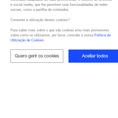
e social media, que lhe permitem usar funcionalidades de redes
sociais, como a partilha de conteúdos.
testing
Consente a utilização destes cookies?
Para saber mais sobre o que são cookies e/ou mais pormenores
Preenc
sobre como os utilizamos, por favor, consulte a nossa
Política de
Utilização de Cookies
.
Quero gerir os cookies
Aceitar todos
Porquê o testingON
Veja como a
automação com inteli
artificial
transforma uma simples
tes
specification
em
user stories
,
test c
automated execution
, proporciona