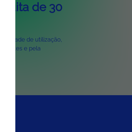
tuita de 30
N
facilidade de utilização
,
e testes
e pela