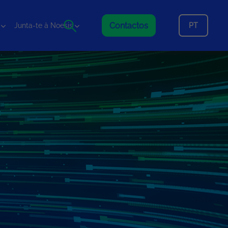
Contactos
PT
Junta-te à Noesis