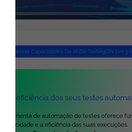
ra As Novas Capacidades De IA Do TestingON Em 3 M
e a eficiência dos seus testes automa
ferramenta de automação de testes oferece fu
velocidade e a eficiência das suas execuções.