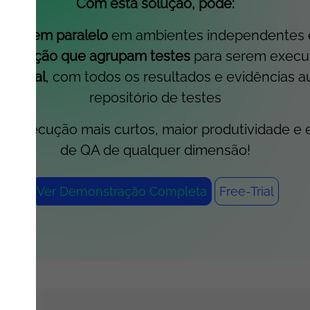
Com esta solução, pode:
stes em paralelo
em ambientes independentes e
 execução que agrupam testes
para serem execu
po real
, com todos os resultados e evidências
repositório de testes
 execução mais curtos, maior produtividade e esc
de QA de qualquer dimensão!
Ver Demonstração Completa
Free-Trial