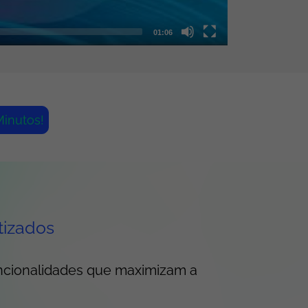
01:06
inutos!
tizados
ncionalidades que maximizam a