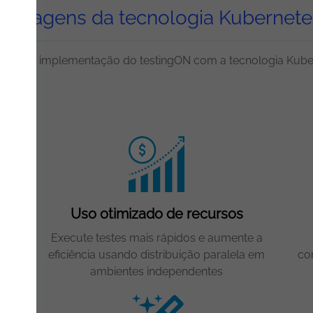
Vantagens da tecnologia Kubernete
ícios da implementação do testingON com a tecnologia Kube
Uso otimizado de recursos
Execute testes mais rápidos e aumente a
duza
eficiência usando distribuição paralela em
co
ambientes independentes