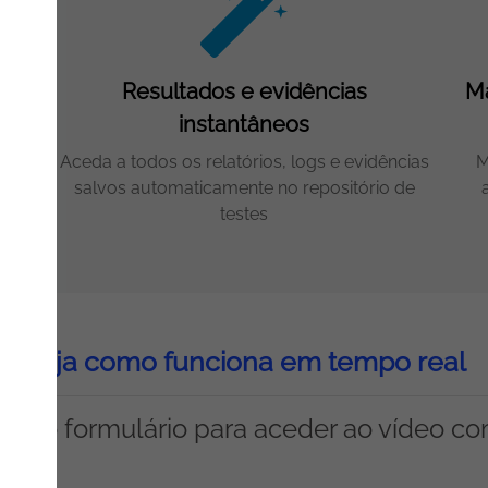
Resultados e evidências
Ma
instantâneos
com
Aceda a todos os relatórios, logs e evidências
M
salvos automaticamente no repositório de
testes
Veja como funciona em tempo real
ha o formulário para aceder ao vídeo c