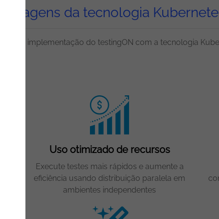
Vantagens da tecnologia Kubernete
ícios da implementação do testingON com a tecnologia Kube
Uso otimizado de recursos
Execute testes mais rápidos e aumente a
duza
eficiência usando distribuição paralela em
co
ambientes independentes