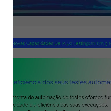
ra As Novas Capacidades De IA Do TestingON Em 3 M
e a eficiência dos seus testes automa
ferramenta de automação de testes oferece fu
velocidade e a eficiência das suas execuções.