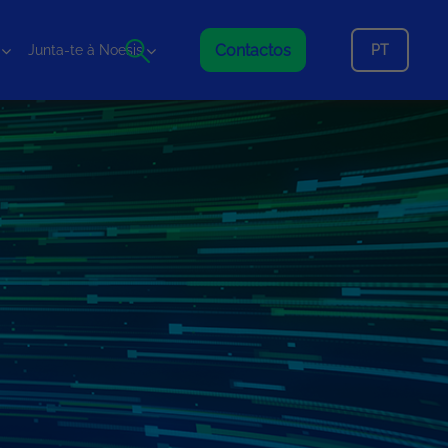
Contactos
PT
Junta-te à Noesis