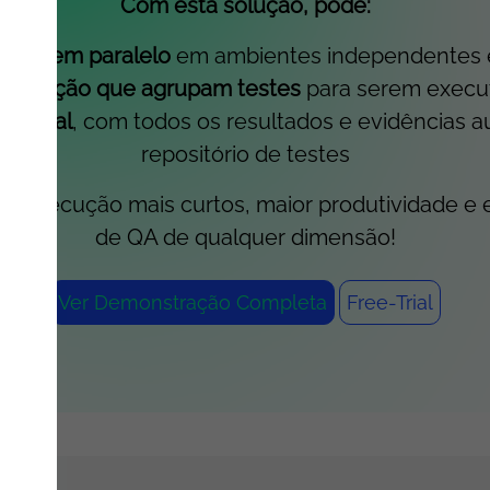
Com esta solução, pode:
stes em paralelo
em ambientes independentes e
 execução que agrupam testes
para serem execu
po real
, com todos os resultados e evidências
repositório de testes
 execução mais curtos, maior produtividade e esc
de QA de qualquer dimensão!
Ver Demonstração Completa
Free-Trial