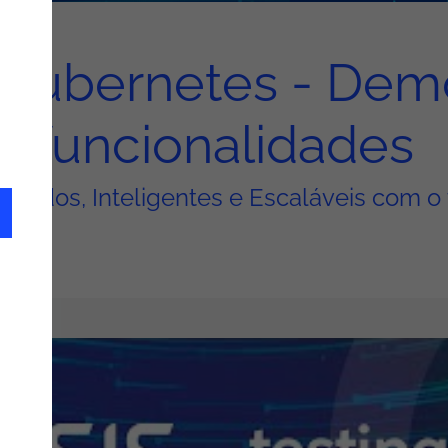
 Kubernetes - Dem
funcionalidades
Rápidos, Inteligentes e Escaláveis com o