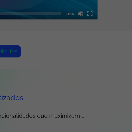
01:06
inutos!
tizados
ncionalidades que maximizam a