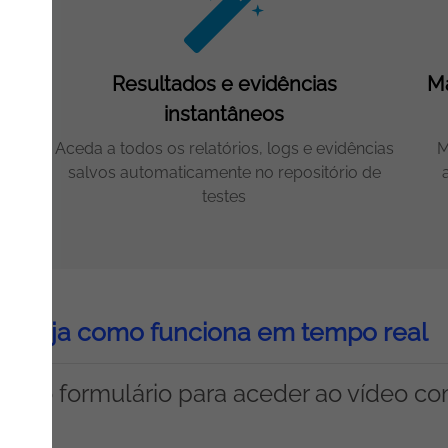
Resultados e evidências
Ma
instantâneos
com
Aceda a todos os relatórios, logs e evidências
M
salvos automaticamente no repositório de
testes
Veja como funciona em tempo real
ha o formulário para aceder ao vídeo c