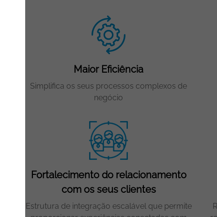
Maior Eficiência
er
Simplifica os seus processos complexos de
negócio
Fortalecimento do relacionamento
com os seus clientes
as
Estrutura de integração escalável que permite
R