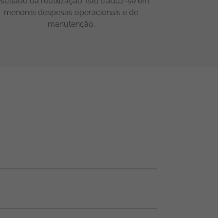
esultado da reutilização. Isto traduz-se em
menores despesas operacionais e de
manutenção.