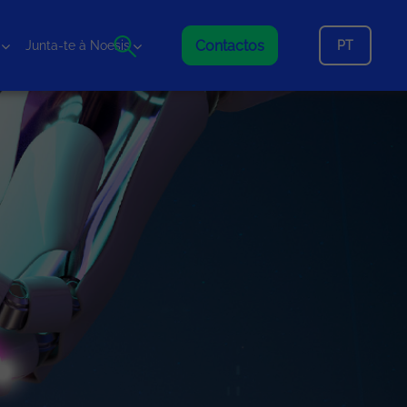
Contactos
PT
Junta-te à Noesis