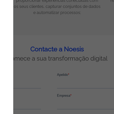
proporcionar experiências conectadas com
r
os seus clientes, capturar conjuntos de dados
e automatizar processos;
Contacte a Noesis
Comece a sua transformação digital