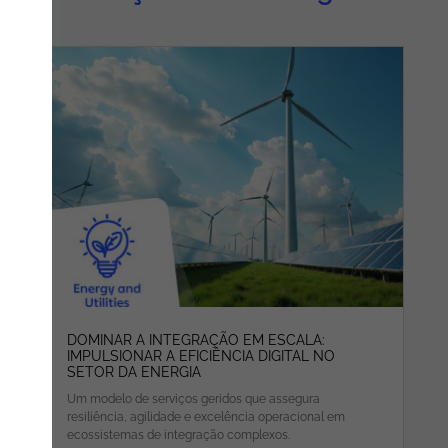
DOMINAR A INTEGRAÇÃO EM ESCALA:
IMPULSIONAR A EFICIÊNCIA DIGITAL NO
SETOR DA ENERGIA
Um modelo de serviços geridos que assegura
resiliência, agilidade e excelência operacional em
ecossistemas de integração complexos.