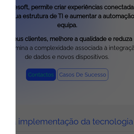
s Mulesoft, permite criar experiências conectada
m a sua estrutura de TI e aumentar a automação 
equipa.
 aos seus clientes, melhore a qualidade e redu
to elimina a complexidade associada à integraçã
de dados e novos dispositivos.
Contactos
Casos De Sucesso
os da implementação da tecnologia