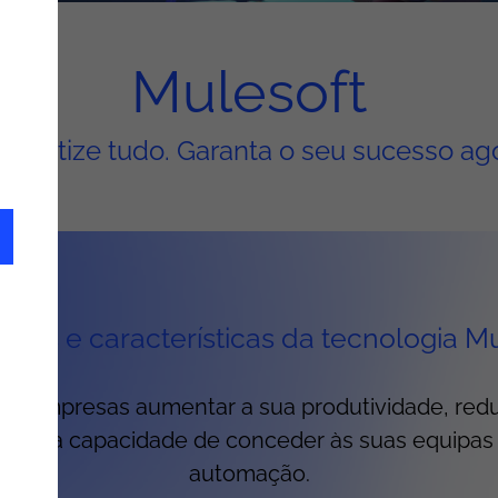
Mulesoft
omatize tudo. Garanta o seu sucesso ag
ens e características da tecnologia M
às empresas aumentar a sua produtividade, reduz
a tem a capacidade de conceder às suas equipas
automação.