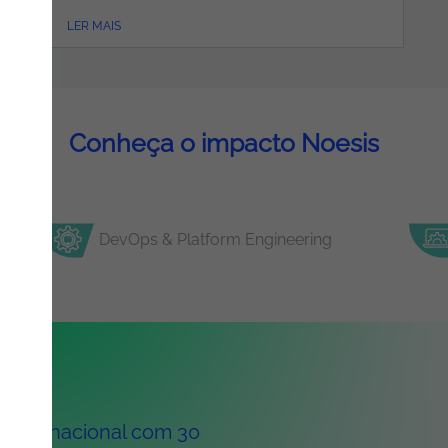
LER MAIS
Conheça o impacto Noesis
DevOps & Platform Engineering
 internacional com 30