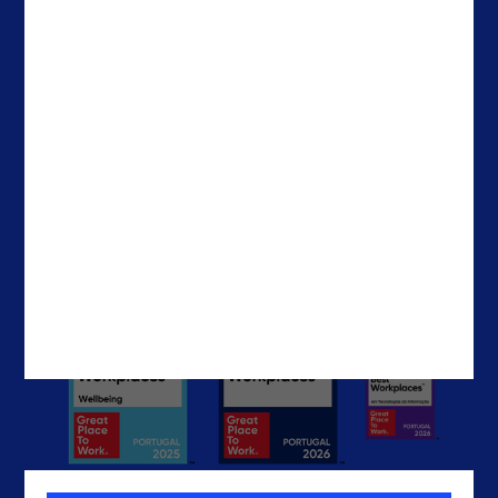
About Noesis
Holanda
Careers
Irlanda
Contactos
Brasil
EUA
EAU
Contactos