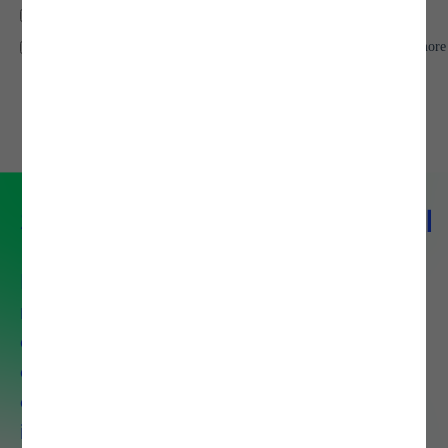
Serviço de Data Analytics & AI
Desenhamos cada solução à
medida, adaptando-a aos
desafios e objetivos de cada
cliente. Desde a definição da
estratégia de dados até à
implementação de soluções de