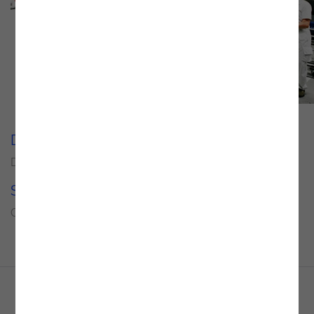
Delivery Units
Setor
Data Analytics and AI
Transport and Auto
Solução
Qlik