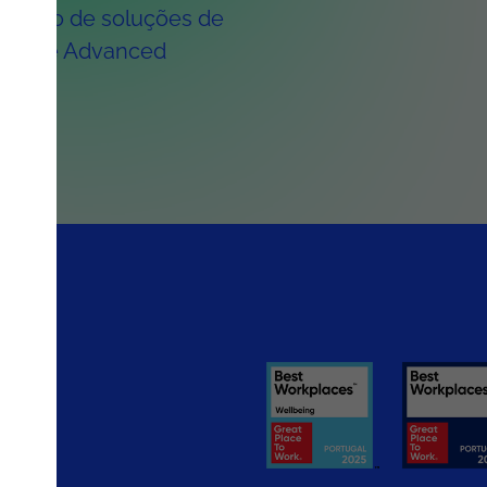
ntação de soluções de
 Mining e Advanced
rios