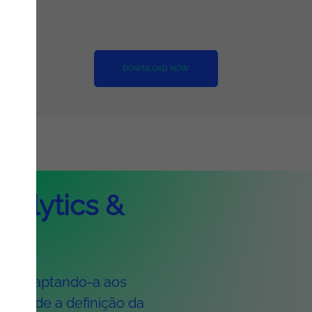
DOWNLOAD NOW
nalytics &
a, adaptando-a aos
e. Desde a definição da