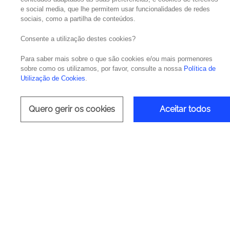
e social media, que lhe permitem usar funcionalidades de redes
sociais, como a partilha de conteúdos.
Acelerar
Consente a utilização destes cookies?
Para saber mais sobre o que são cookies e/ou mais pormenores
A Noesis entrega uma soluçã
sobre como os utilizamos, por favor, consulte a nossa
Política de
Utilização de Cookies
.
conhecimento acionável para
Quero gerir os cookies
Aceitar todos
Deliv
Data A
Tecn
Azure