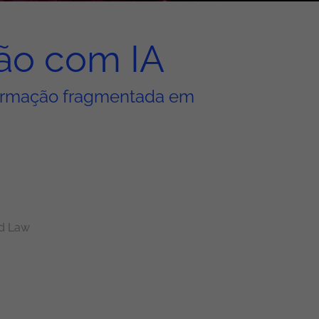
ão com IA
formação fragmentada em
d Law