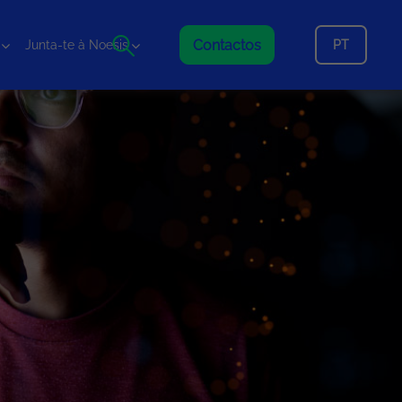
Contactos
PT
Junta-te à Noesis