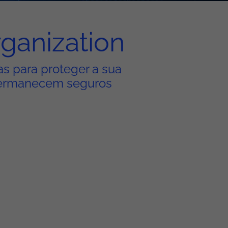
rganization
s para proteger a sua
 permanecem seguros