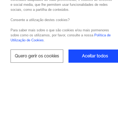
e social media, que lhe permitem usar funcionalidades de redes
sociais, como a partilha de conteúdos.
Building S
Consente a utilização destes cookies?
Para saber mais sobre o que são cookies e/ou mais pormenores
Ameaças? A Noesis fornece so
sobre como os utilizamos, por favor, consulte a nossa
Política de
Utilização de Cookies
.
organização contra essas am
Quero gerir os cookies
Aceitar todos
Deliv
Cloud