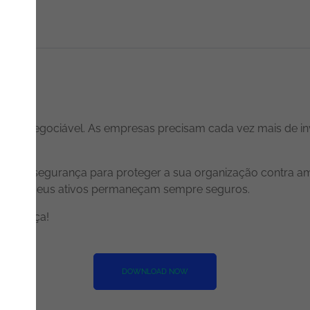
ual é inegociável. As empresas precisam cada vez mais de inv
de cibersegurança para proteger a sua organização contra 
do que seus ativos permaneçam sempre seguros.
onfiança!
DOWNLOAD NOW