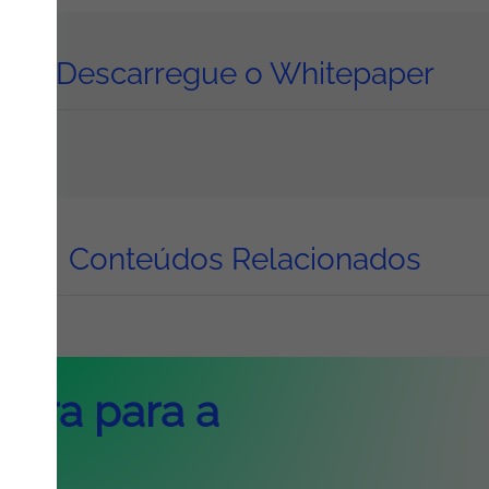
Descarregue o Whitepaper
Conteúdos Relacionados
eira para a