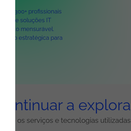
 e 1.300+ profissionais
oferece soluções IT
cimento mensurável.
visão estratégica para
.
ers
Continuar a explora
obre os serviços e tecnologias utilizada