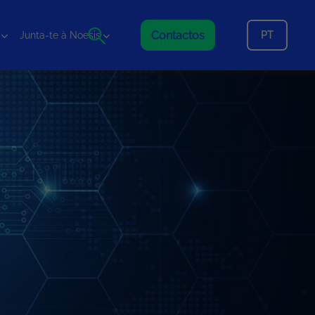
Contactos
PT
Junta-te à Noesis